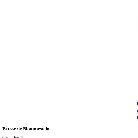
Patisserie Blommestein
Churchilllaan 26