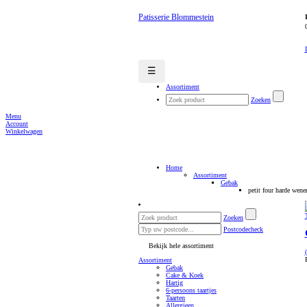
Patisserie Blommestein
☰
Assortiment
Zoeken
Menu
Account
Winkelwagen
Home
Assortiment
Gebak
petit four harde wene
Zoeken
Postcodecheck
Bekijk hele assortiment
Assortiment
Gebak
Cake & Koek
Hartig
6-persoons taartjes
Taarten
Allergieen