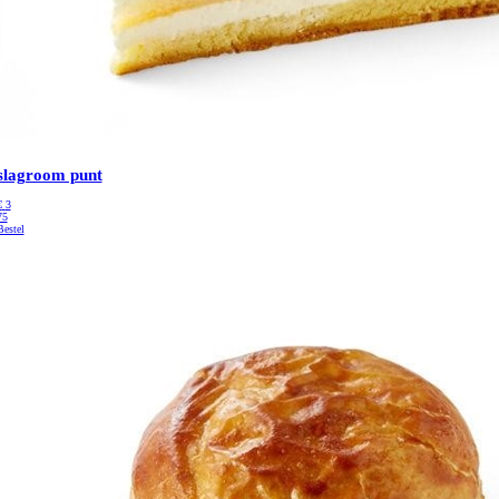
slagroom punt
€
3
75
Bestel