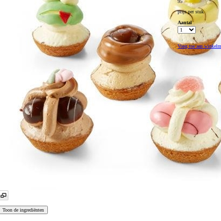
95
prijs per stuk
Aantal
Voeg toe aan winkel