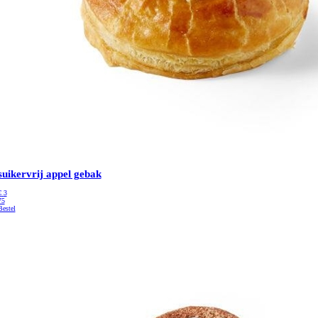
suikervrij appel gebak
€
3
75
Bestel