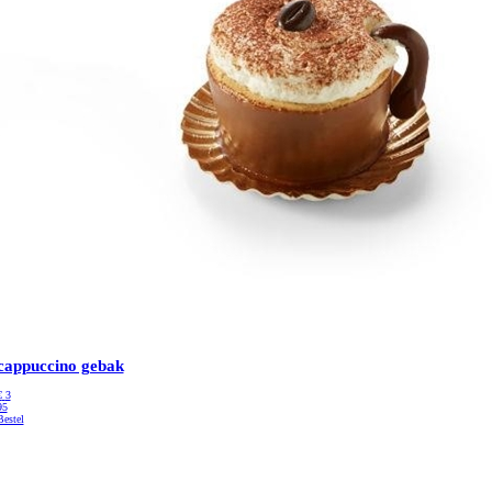
cappuccino gebak
€
3
95
Bestel