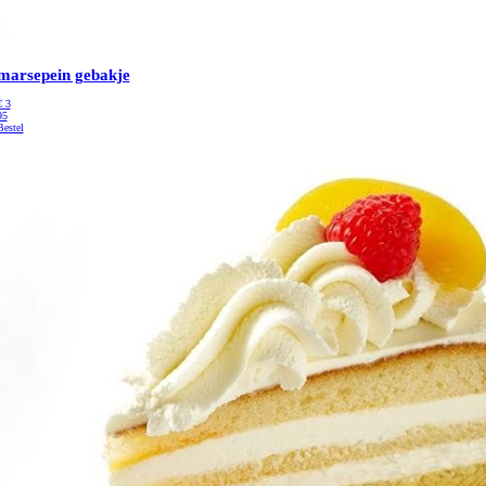
marsepein gebakje
€
3
95
Bestel