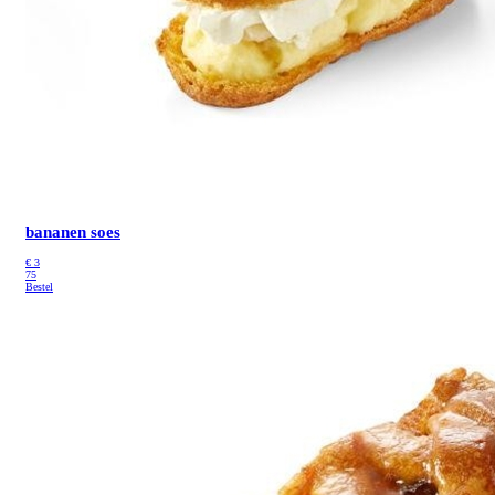
bananen soes
€
3
75
Bestel