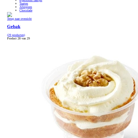
6-persoons taartjes
Taarten
Allergieen
Chocolade
Terug naar overzicht
Gebak
(29 producten)
Product 28 van 29