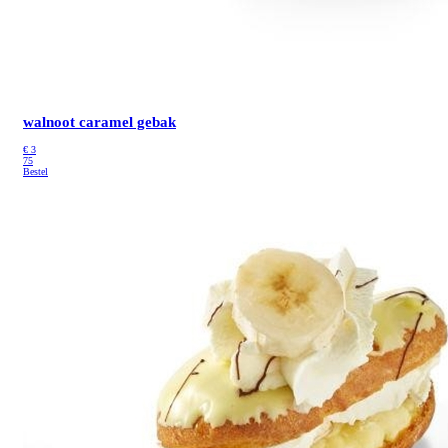
walnoot caramel gebak
€
3
75
Bestel