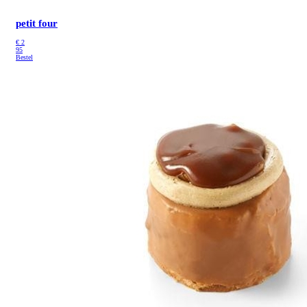
petit four
€
2
95
Bestel