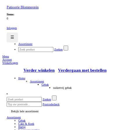
Patisserie Blommestein
Items:
0
Inloggen
☰
Assortiment
Zoeken
Menu
Account
Winkelwagen
Verder winkelen
Verdergaan met bestellen
Home
Assortiment
Gebak
suikervrij gebak
Zoeken
Postcodecheck
Bekijk hele assortiment
Assortiment
Gebak
Cake & Koek
Hartig