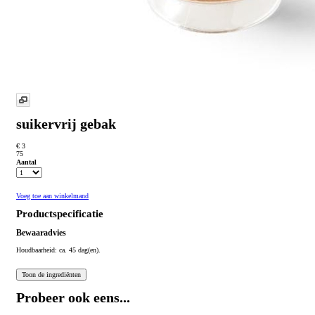
suikervrij gebak
€ 3
75
Aantal
Voeg toe aan winkelmand
Productspecificatie
Bewaaradvies
Houdbaarheid: ca. 45 dag(en).
Probeer ook eens...