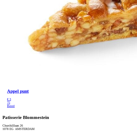
Appel punt
€
3
75
Bestel
Patisserie Blommestein
Churchilllaan 26
1078 EG AMSTERDAM