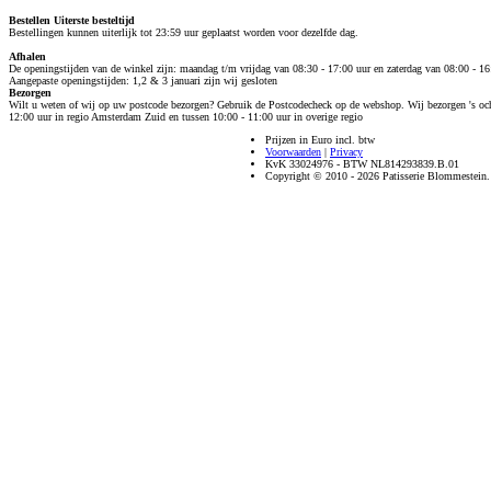
Bestellen
Uiterste besteltijd
Bestellingen kunnen uiterlijk tot 23:59 uur geplaatst worden voor dezelfde dag.
Afhalen
De openingstijden van de winkel zijn: maandag t/m vrijdag van 08:30 - 17:00 uur en zaterdag van 08:00 - 16
Aangepaste openingstijden: 1,2 & 3 januari zijn wij gesloten
Bezorgen
Wilt u weten of wij op uw postcode bezorgen? Gebruik de Postcodecheck op de webshop. Wij bezorgen 's och
12:00 uur in regio Amsterdam Zuid en tussen 10:00 - 11:00 uur in overige regio
Prijzen in Euro incl. btw
Voorwaarden
|
Privacy
KvK 33024976 - BTW NL814293839.B.01
Copyright © 2010 - 2026 Patisserie Blommestein.