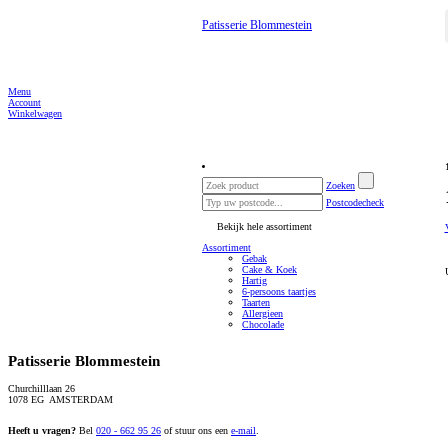
Patisserie Blommestein
Menu
Account
Winkelwagen
Zoeken
Postcodecheck
Bekijk hele assortiment
Assortiment
Gebak
Cake & Koek
Hartig
6-persoons taartjes
Taarten
Allergieen
Chocolade
Patisserie Blommestein
Churchilllaan 26
1078 EG AMSTERDAM
Heeft u vragen?
Bel
020 - 662 95 26
of stuur ons een
e-mail
.