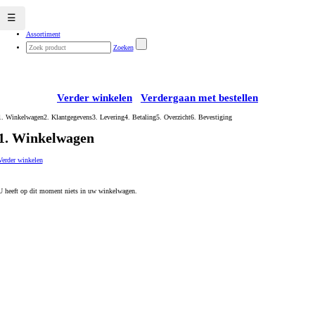
☰
Assortiment
Zoeken
Verder winkelen
Verdergaan met bestellen
1. Winkelwagen
2. Klantgegevens
3. Levering
4. Betaling
5. Overzicht
6. Bevestiging
1. Winkelwagen
Verder winkelen
U heeft op dit moment niets in uw winkelwagen.