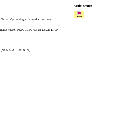
Veilig betalen
:00 uur. Op zondag is de winkel gesloten.
tends tussen 09:00-10:00 uur en tussen 11:00-
 (20260623 - 2.03.9670)