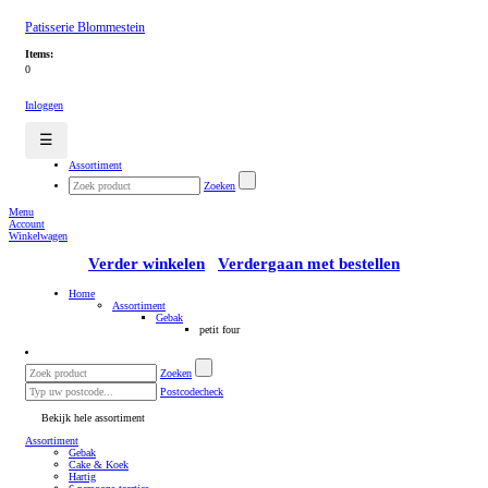
Patisserie Blommestein
Items:
0
Inloggen
☰
Assortiment
Zoeken
Menu
Account
Winkelwagen
Verder winkelen
Verdergaan met bestellen
Home
Assortiment
Gebak
petit four
Zoeken
Postcodecheck
Bekijk hele assortiment
Assortiment
Gebak
Cake & Koek
Hartig