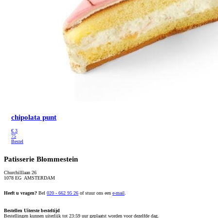
chipolata punt
€
3
75
Bestel
Patisserie Blommestein
Churchilllaan 26
1078 EG AMSTERDAM
Heeft u vragen?
Bel
020 - 662 95 26
of stuur ons een
e-mail
.
Bestellen
Uiterste besteltijd
Bestellingen kunnen uiterlijk tot 23:59 uur geplaatst worden voor dezelfde dag.