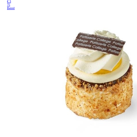
€
3
75
Bestel