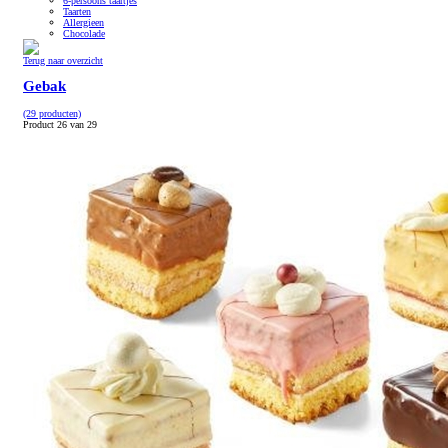
6-persoons taartjes
Taarten
Allergieen
Chocolade
Terug naar overzicht
Gebak
(29 producten)
Product 26 van 29