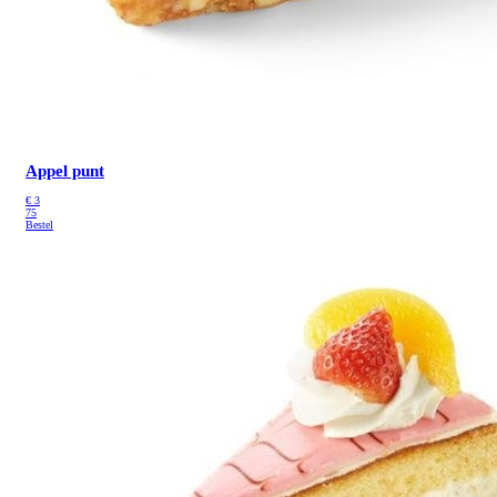
Appel punt
€
3
75
Bestel