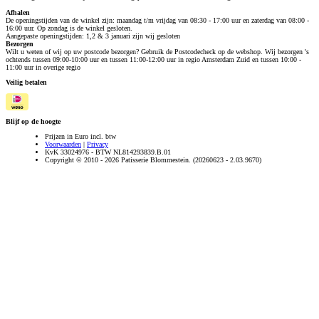
Afhalen
De openingstijden van de winkel zijn: maandag t/m vrijdag van 08:30 - 17:00 uur en zaterdag van 08:00 -
16:00 uur. Op zondag is de winkel gesloten.
Aangepaste openingstijden: 1,2 & 3 januari zijn wij gesloten
Bezorgen
Wilt u weten of wij op uw postcode bezorgen? Gebruik de Postcodecheck op de webshop. Wij bezorgen 's
ochtends tussen 09:00-10:00 uur en tussen 11:00-12:00 uur in regio Amsterdam Zuid en tussen 10:00 -
11:00 uur in overige regio
Veilig betalen
Blijf op de hoogte
Prijzen in Euro incl. btw
Voorwaarden
|
Privacy
KvK 33024976 - BTW NL814293839.B.01
Copyright © 2010 - 2026 Patisserie Blommestein. (20260623 - 2.03.9670)