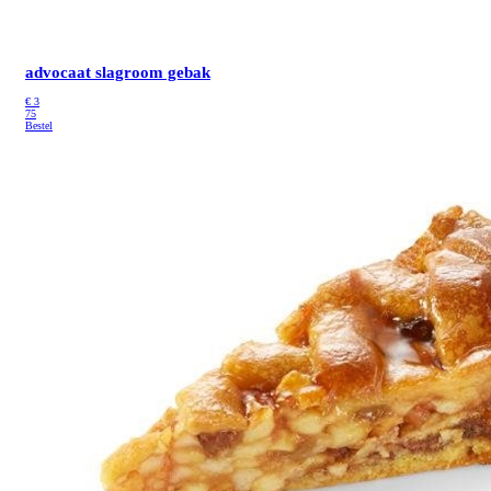
advocaat slagroom gebak
€
3
75
Bestel