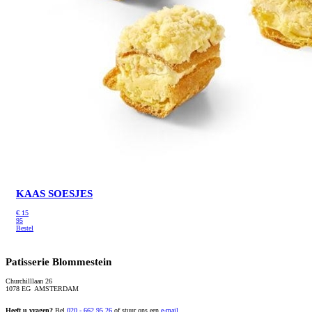
KAAS SOESJES
€
15
95
Bestel
Patisserie Blommestein
Churchilllaan 26
1078 EG AMSTERDAM
Heeft u vragen?
Bel
020 - 662 95 26
of stuur ons een
e-mail
.