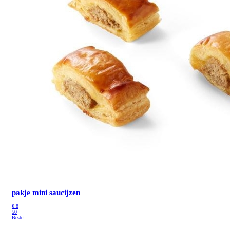
pakje mini saucijzen
€
8
50
Bestel