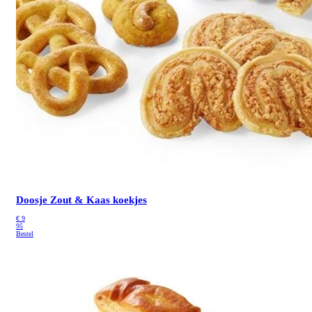
Doosje Zout & Kaas koekjes
€
9
95
Bestel