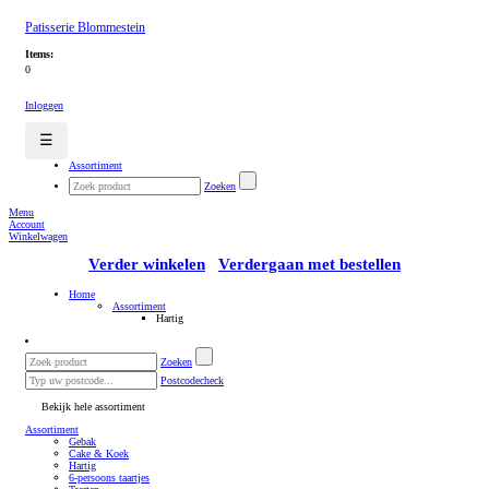
Patisserie Blommestein
Items:
0
Inloggen
☰
Assortiment
Zoeken
Menu
Account
Winkelwagen
Verder winkelen
Verdergaan met bestellen
Home
Assortiment
Hartig
Zoeken
Postcodecheck
Bekijk hele assortiment
Assortiment
Gebak
Cake & Koek
Hartig
6-persoons taartjes