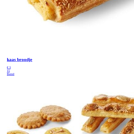
kaas broodje
€
3
15
Bestel