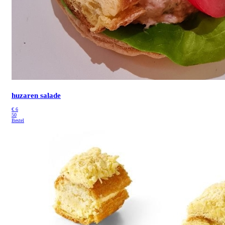
huzaren salade
€
6
50
Bestel