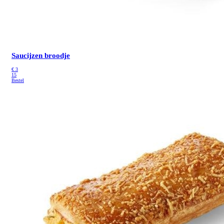
Saucijzen broodje
€
3
15
Bestel