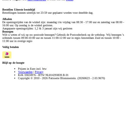
Bestellen
Uiterste besteltijd
Bestellingen kunnen uiterlijk tot 23:59 uur geplaatst worden voor dezelfde dag.
Afhalen
De openingstijden van de winkel zijn: maandag t/m vrijdag van 08:30 - 17:00 uur en zaterdag van 08:00 -
16:00 uur. Op zondag is de winkel gesloten.
Aangepaste openingstijden: 1,2 & 3 januari zijn wij gesloten
Bezorgen
Wilt u weten of wij op uw postcode bezorgen? Gebruik de Postcodecheck op de webshop. Wij bezorgen 's
ochtends tussen 09:00-10:00 uur en tussen 11:00-12:00 uur in regio Amsterdam Zuid en tussen 10:00 -
11:00 uur in overige regio
Veilig betalen
Blijf op de hoogte
Prijzen in Euro incl. btw
Voorwaarden
|
Privacy
KvK 33024976 - BTW NL814293839.B.01
Copyright © 2010 - 2026 Patisserie Blommestein. (20260623 - 2.03.9670)