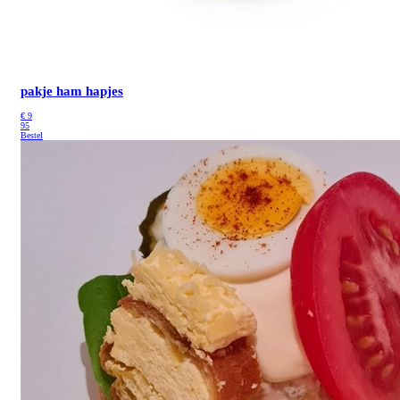
pakje ham hapjes
€
9
95
Bestel