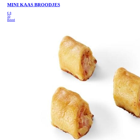
MINI KAAS BROODJES
€
8
50
Bestel