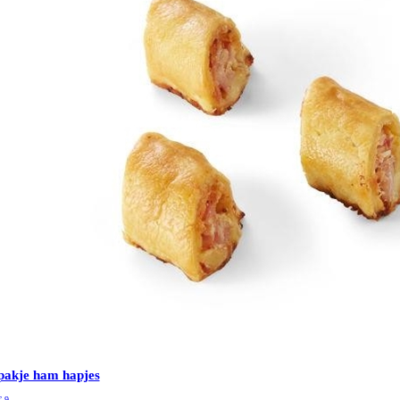
pakje ham hapjes
€
9