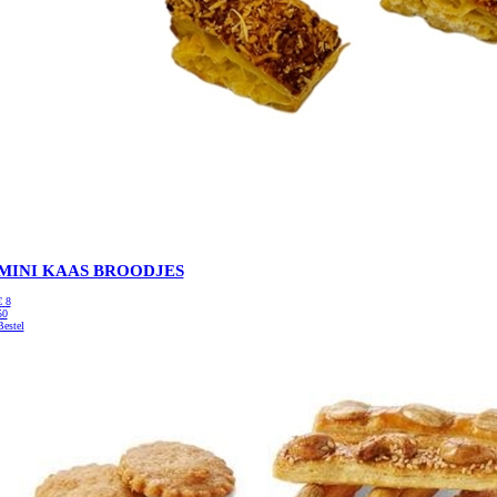
MINI KAAS BROODJES
€
8
50
Bestel