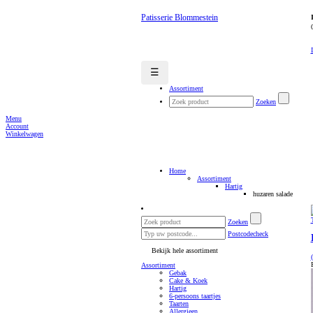
Patisserie Blommestein
☰
Assortiment
Zoeken
Menu
Account
Winkelwagen
Home
Assortiment
Hartig
huzaren salade
Zoeken
Postcodecheck
Bekijk hele assortiment
Assortiment
Gebak
Cake & Koek
Hartig
6-persoons taartjes
Taarten
Allergieen