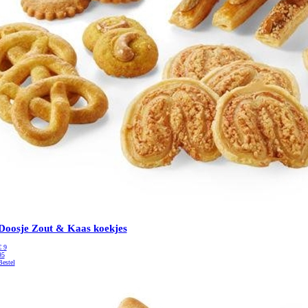
Doosje Zout & Kaas koekjes
€
9
95
Bestel