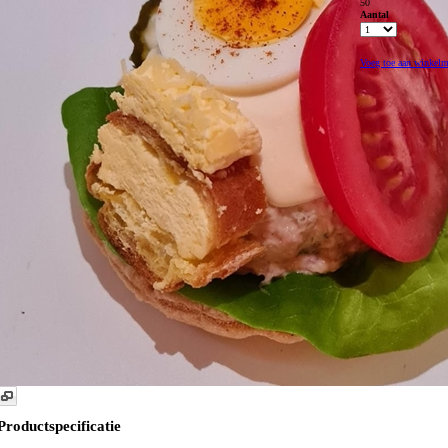
50
Aantal
Voeg toe aan winkel
Productspecificatie