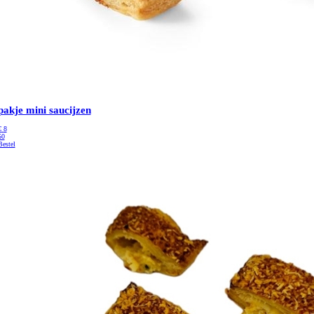
pakje mini saucijzen
€
8
50
Bestel