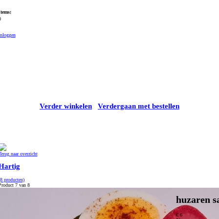
Items:
0
Inloggen
Verder winkelen
Verdergaan met bestellen
Terug naar overzicht
Hartig
(8 producten)
Product 7 van 8
huzaren s
€ 6