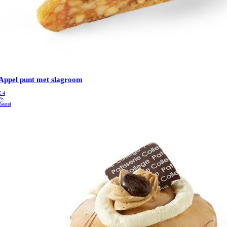
Appel punt met slagroom
€
4
25
Bestel