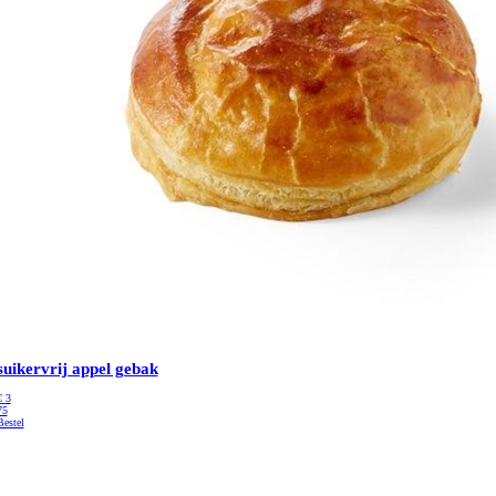
suikervrij appel gebak
€
3
75
Bestel