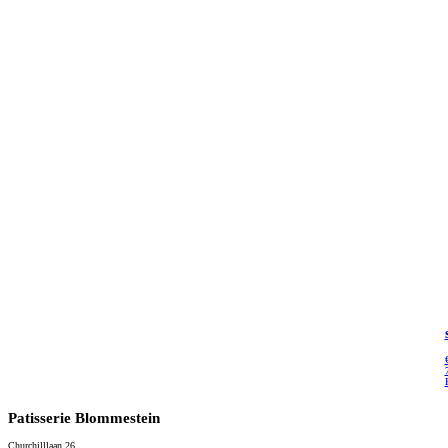
Patisserie Blommestein
Churchilllaan 26