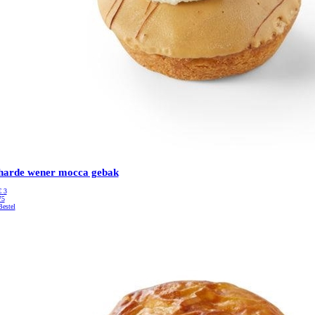
harde wener mocca gebak
€
3
75
Bestel