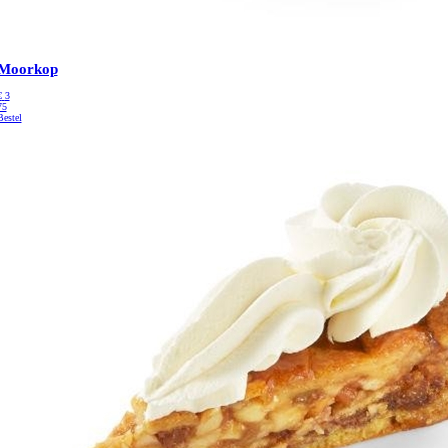
Moorkop
€
3
75
Bestel