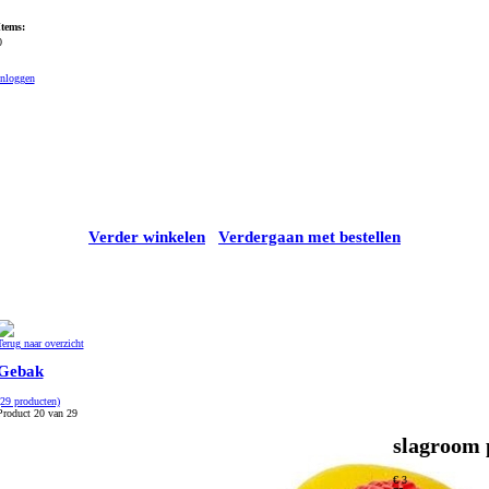
Items:
0
Inloggen
Verder winkelen
Verdergaan met bestellen
Terug naar overzicht
Gebak
(29 producten)
Product 20 van 29
slagroom 
€ 3