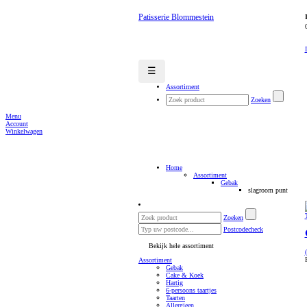
Patisserie Blommestein
☰
Assortiment
Zoeken
Menu
Account
Winkelwagen
Home
Assortiment
Gebak
slagroom punt
Zoeken
Postcodecheck
Bekijk hele assortiment
Assortiment
Gebak
Cake & Koek
Hartig
6-persoons taartjes
Taarten
Allergieen