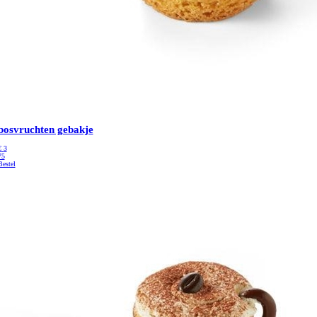
bosvruchten gebakje
€
3
75
Bestel