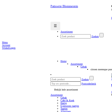
Patisserie Blommestein
☰
Assortiment
Zoeken
Menu
Account
Winkelwagen
Home
Assortiment
Gebak
citroen merenque pun
Zoeken
Postcodecheck
Bekijk hele assortiment
Assortiment
Gebak
Cake & Koek
Hartig
6-persoons taartjes
Taarten
Allergieen