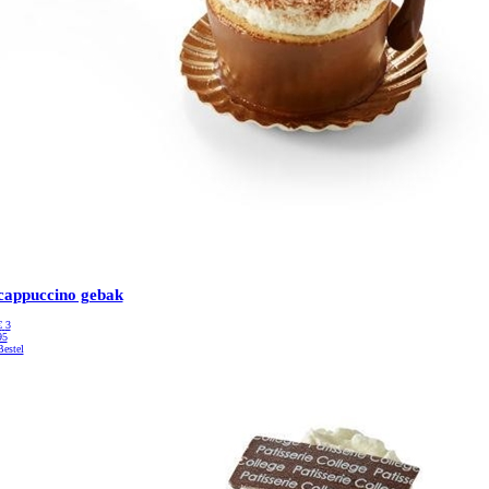
cappuccino gebak
€
3
95
Bestel