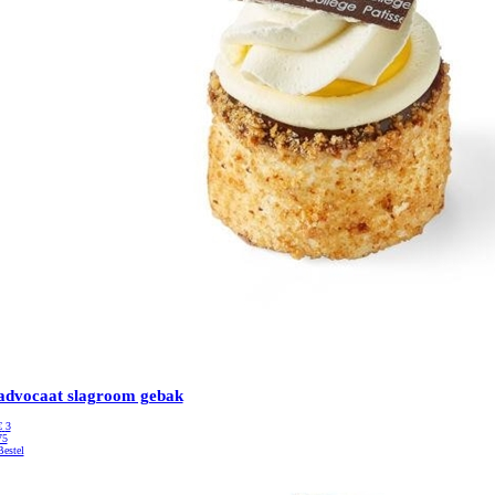
advocaat slagroom gebak
€
3
75
Bestel