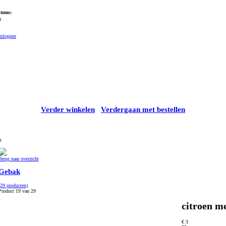
Items:
0
Inloggen
Verder winkelen
Verdergaan met bestellen
t
Terug naar overzicht
Gebak
(29 producten)
Product 19 van 29
citroen m
€ 3