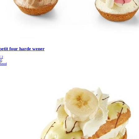
petit four harde wener
€
2
95
Bestel