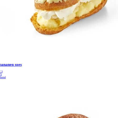
bananen soes
€
3
75
Bestel