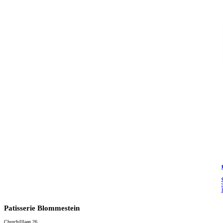
Patisserie Blommestein
Churchilllaan 26