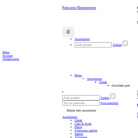
Patisserie Blommestein
☰
Assortiment
Zoeken
Menu
Account
Winkelwagen
Home
Assortiment
Gebak
chocolade punt
Zoeken
Postcodecheck
Bekijk hele assortiment
Assortiment
Gebak
Cake & Koek
Hartig
6-persoons taartjes
Taarten
Allergieen