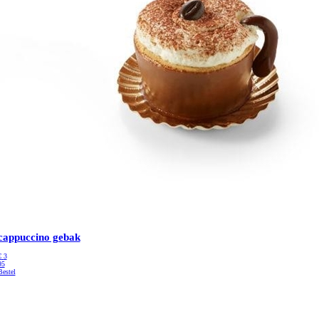
cappuccino gebak
€
3
95
Bestel