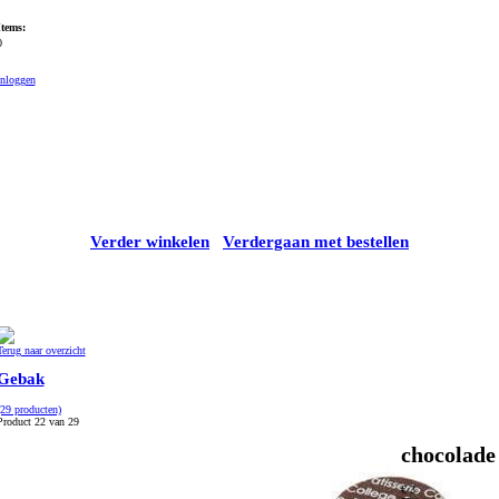
Items:
0
Inloggen
Verder winkelen
Verdergaan met bestellen
Terug naar overzicht
Gebak
(29 producten)
Product 22 van 29
chocolade
€ 3