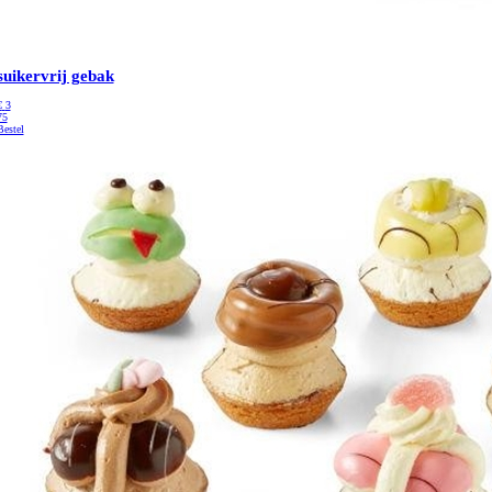
suikervrij gebak
€
3
75
Bestel