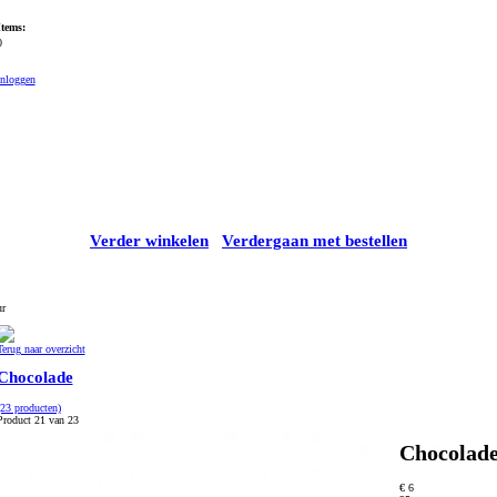
Items:
0
Inloggen
Verder winkelen
Verdergaan met bestellen
ur
Terug naar overzicht
Chocolade
(23 producten)
Product 21 van 23
Chocolade
€ 6