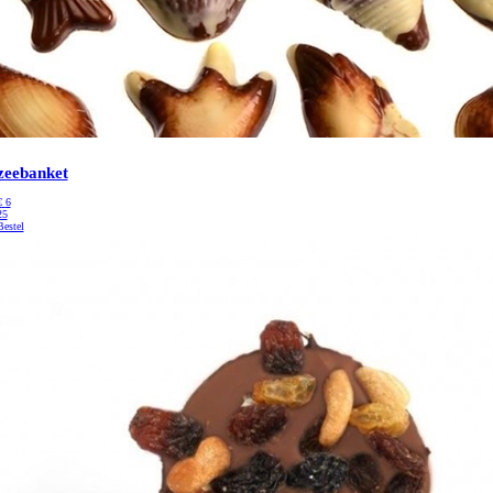
zeebanket
€
6
25
Bestel