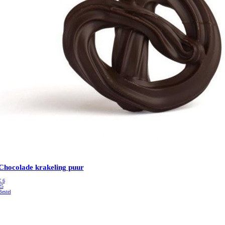
Chocolade krakeling puur
€
6
25
Bestel