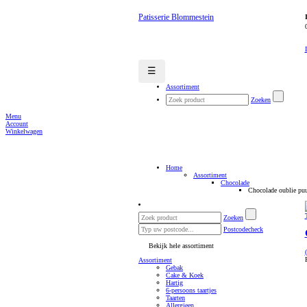
Patisserie Blommestein
☰
Assortiment
Zoeken
Menu
Account
Winkelwagen
Home
Assortiment
Chocolade
Chocolade oublie pu
Zoeken
Postcodecheck
Bekijk hele assortiment
Assortiment
Gebak
Cake & Koek
Hartig
6-persoons taartjes
Taarten
Allergieen