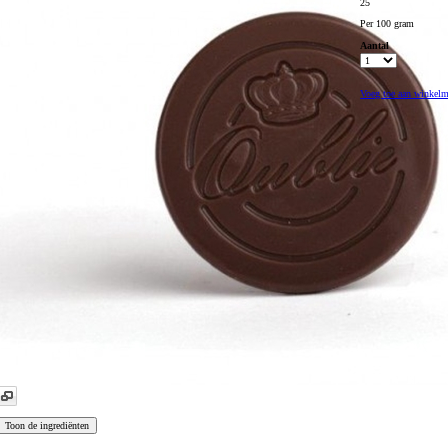
25
Per 100 gram
Aantal
Voeg toe aan winkel