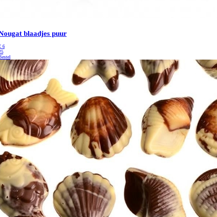
Nougat blaadjes puur
€
6
25
Bestel