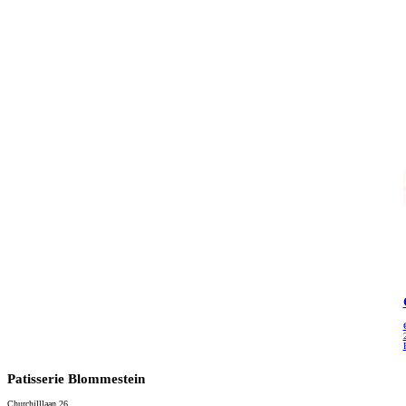
Patisserie Blommestein
Churchilllaan 26