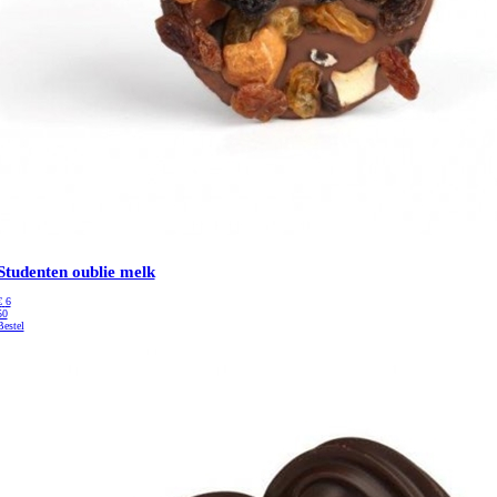
Studenten oublie melk
€
6
50
Bestel