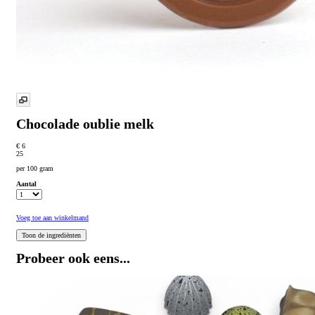
Chocolade oublie melk
€ 6
25
per 100 gram
Aantal
Voeg toe aan winkelmand
Probeer ook eens...