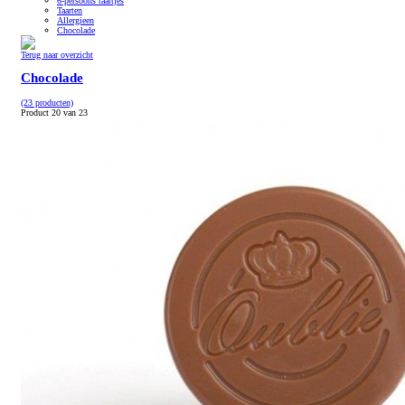
6-persoons taartjes
Taarten
Allergieen
Chocolade
Terug naar overzicht
Chocolade
(23 producten)
Product 20 van 23