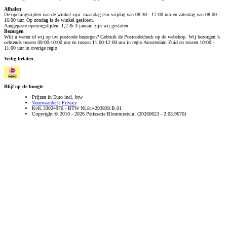
Afhalen
De openingstijden van de winkel zijn: maandag t/m vrijdag van 08:30 - 17:00 uur en zaterdag van 08:00 -
16:00 uur. Op zondag is de winkel gesloten.
Aangepaste openingstijden: 1,2 & 3 januari zijn wij gesloten
Bezorgen
Wilt u weten of wij op uw postcode bezorgen? Gebruik de Postcodecheck op de webshop. Wij bezorgen 's
ochtends tussen 09:00-10:00 uur en tussen 11:00-12:00 uur in regio Amsterdam Zuid en tussen 10:00 -
11:00 uur in overige regio
Veilig betalen
Blijf op de hoogte
Prijzen in Euro incl. btw
Voorwaarden
|
Privacy
KvK 33024976 - BTW NL814293839.B.01
Copyright © 2010 - 2026 Patisserie Blommestein. (20260623 - 2.03.9670)