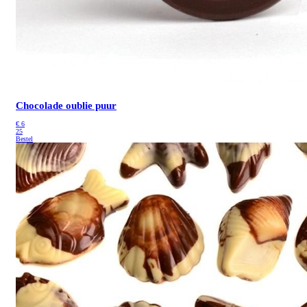
Chocolade oublie puur
€
6
25
Bestel