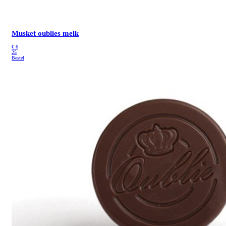
Musket oublies melk
€
6
25
Bestel