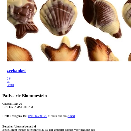
zeebanket
€
6
25
Bestel
Patisserie Blommestein
Churchilllaan 26
1078 EG AMSTERDAM
Heeft u vragen?
Bel
020 - 662 95 26
of stuur ons een
e-mail
.
Bestellen
Uiterste besteltijd
Bestellingen kunnen uiterlijk tot 23:59 uur geplaatst worden voor dezelfde dag.