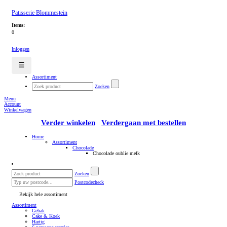
Patisserie Blommestein
Items:
0
Inloggen
☰
Assortiment
Zoeken
Menu
Account
Winkelwagen
Verder winkelen
Verdergaan met bestellen
Home
Assortiment
Chocolade
Chocolade oublie melk
Zoeken
Postcodecheck
Bekijk hele assortiment
Assortiment
Gebak
Cake & Koek
Hartig