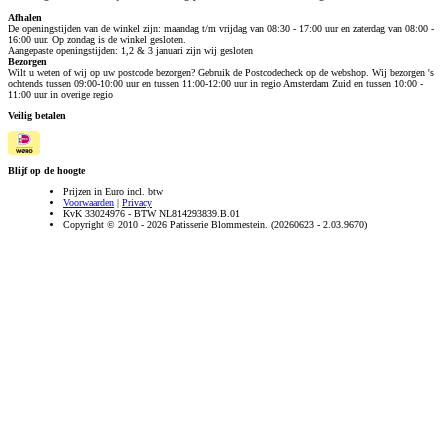
Afhalen
De openingstijden van de winkel zijn: maandag t/m vrijdag van 08:30 - 17:00 uur en zaterdag van 08:00 -
16:00 uur. Op zondag is de winkel gesloten.
Aangepaste openingstijden: 1,2 & 3 januari zijn wij gesloten
Bezorgen
Wilt u weten of wij op uw postcode bezorgen? Gebruik de Postcodecheck op de webshop. Wij bezorgen 's
ochtends tussen 09:00-10:00 uur en tussen 11:00-12:00 uur in regio Amsterdam Zuid en tussen 10:00 -
11:00 uur in overige regio
Veilig betalen
Blijf op de hoogte
Prijzen in Euro incl. btw
Voorwaarden
|
Privacy
KvK 33024976 - BTW NL814293839.B.01
Copyright © 2010 - 2026 Patisserie Blommestein. (20260623 - 2.03.9670)