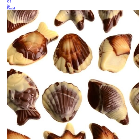
€
6
50
Bestel