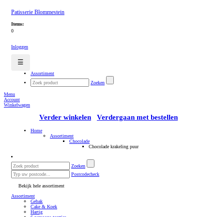
Patisserie Blommestein
Items:
0
Inloggen
☰
Assortiment
Zoeken
Menu
Account
Winkelwagen
Verder winkelen
Verdergaan met bestellen
Home
Assortiment
Chocolade
Chocolade krakeling puur
Zoeken
Postcodecheck
Bekijk hele assortiment
Assortiment
Gebak
Cake & Koek
Hartig