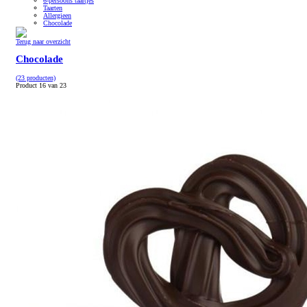
6-persoons taartjes
Taarten
Allergieen
Chocolade
Terug naar overzicht
Chocolade
(23 producten)
Product 16 van 23