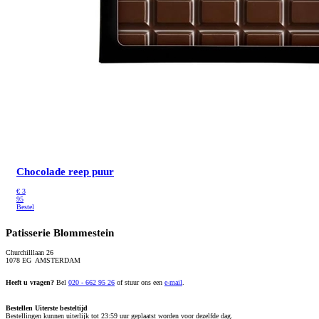
Chocolade reep puur
€
3
95
Bestel
Patisserie Blommestein
Churchilllaan 26
1078 EG AMSTERDAM
Heeft u vragen?
Bel
020 - 662 95 26
of stuur ons een
e-mail
.
Bestellen
Uiterste besteltijd
Bestellingen kunnen uiterlijk tot 23:59 uur geplaatst worden voor dezelfde dag.