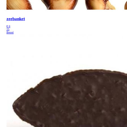
zeebanket
€
6
25
Bestel