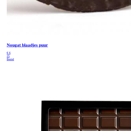
Nougat blaadjes puur
€
6
25
Bestel