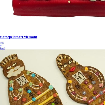
Marsepeintaart vierkant
€
53
95
Bestel