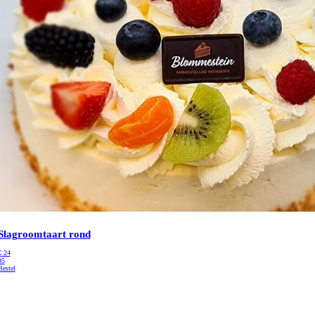
Slagroomtaart rond
€
24
95
Bestel