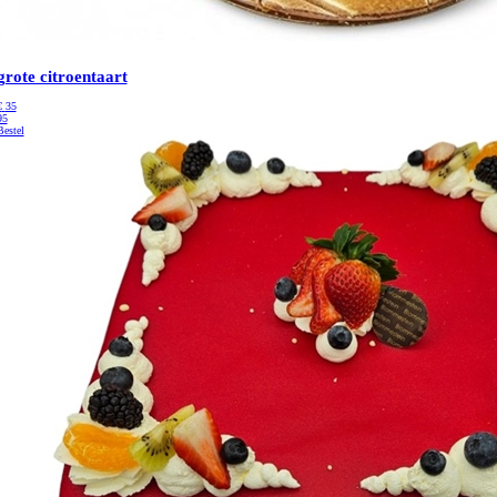
grote citroentaart
€
35
95
Bestel