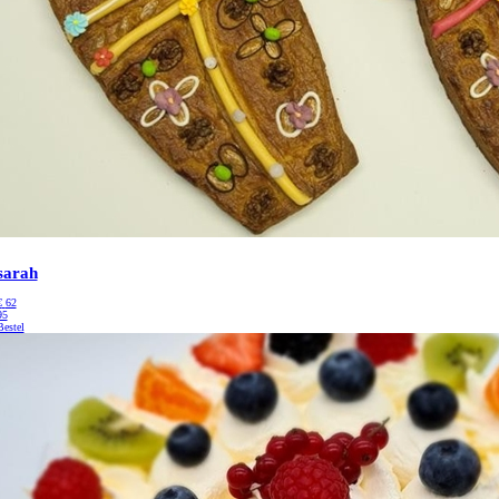
sarah
€
62
95
Bestel