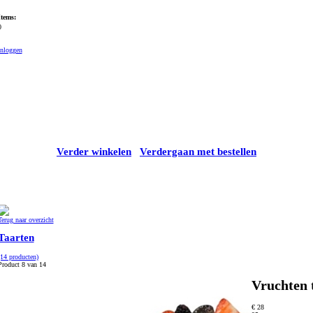
Items:
0
Inloggen
Verder winkelen
Verdergaan met bestellen
Terug naar overzicht
Taarten
(14 producten)
Product 8 van 14
Vruchten 
€ 28