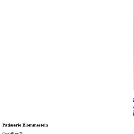
Patisserie Blommestein
Churchilllaan 26