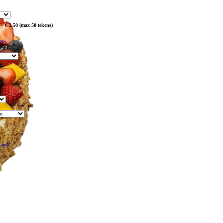
 + € 2.50 (max 50 tekens)
.95
mand