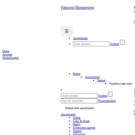
Patisserie Blommestein
☰
Assortiment
Zoeken
Menu
Account
Winkelwagen
Home
Assortiment
Taarten
Vruchten taart rond
Zoeken
Postcodecheck
Bekijk hele assortiment
Assortiment
Gebak
Cake & Koek
Hartig
6-persoons taartjes
Taarten
Allergieen