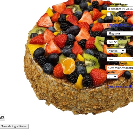
95
Maak uw keuze:
Tekst op de taart
Foto op de taart
Foto toevoegen + € 8
Vulling van de taart
Alcohol in de taart
Aanzetsel
Kaarsjes
Vuurwerkfontein
Aantal
Voeg toe aan winkel