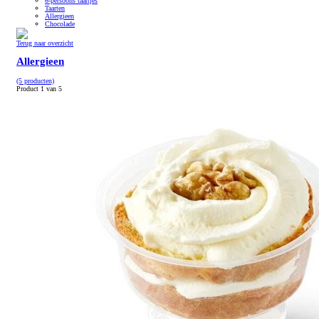
6-persoons taartjes
Taarten
Allergieen
Chocolade
Terug naar overzicht
Allergieen
(5 producten)
Product 1 van 5