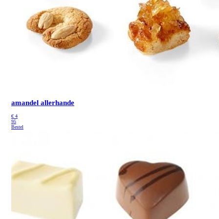
amandel allerhande
€
4
95
Bestel