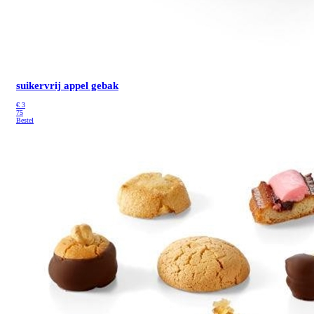
suikervrij appel gebak
€
3
75
Bestel