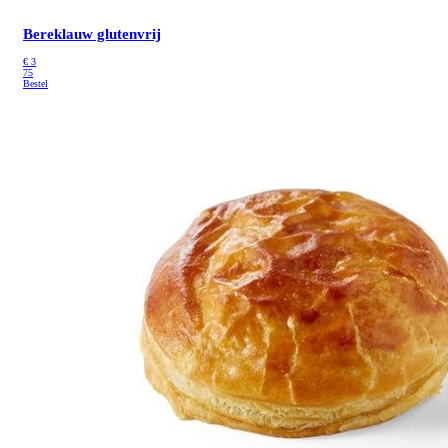
Bereklauw glutenvrij
€
3
75
Bestel