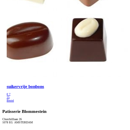
suikervrije bonbons
€
7
25
Bestel
Patisserie Blommestein
Churchilllaan 26
1078 EG AMSTERDAM