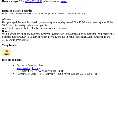
Heeft u vragen?
Bel
020 - 662 95 26
of stuur ons een
e-mail
.
Bestellen
Uiterste besteltijd
Bestellingen kunnen uiterlijk tot 23:59 uur geplaatst worden voor dezelfde dag.
Afhalen
De openingstijden van de winkel zijn: maandag t/m vrijdag van 08:30 - 17:00 uur en zaterdag van 08:00 -
16:00 uur. Op zondag is de winkel gesloten.
Aangepaste openingstijden: 1,2 & 3 januari zijn wij gesloten
Bezorgen
Wilt u weten of wij op uw postcode bezorgen? Gebruik de Postcodecheck op de webshop. Wij bezorgen 's
ochtends tussen 09:00-10:00 uur en tussen 11:00-12:00 uur in regio Amsterdam Zuid en tussen 10:00 -
11:00 uur in overige regio
Veilig betalen
Blijf op de hoogte
Prijzen in Euro incl. btw
Voorwaarden
|
Privacy
KvK 33024976 - BTW NL814293839.B.01
Copyright © 2010 - 2026 Patisserie Blommestein. (20260623 - 2.03.9670)