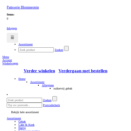
Patisserie Blommestein
Items:
0
Inloggen
☰
Assortiment
Zoeken
Menu
Account
Winkelwagen
Verder winkelen
Verdergaan met bestellen
Home
Assortiment
Allergieen
suikervrij gebak
Zoeken
Postcodecheck
Bekijk hele assortiment
Assortiment
Gebak
Cake & Koek
Hartig